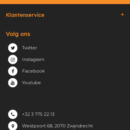
Klantenservice
Bestellen & Betalen
Volg ons
Verzending & Afhaling
Privacy & cookie beleid
Twitter
Instagram
Facebook
Youtube
+32 3 775 22 13
Westpoort 68, 2070 Zwijndrecht