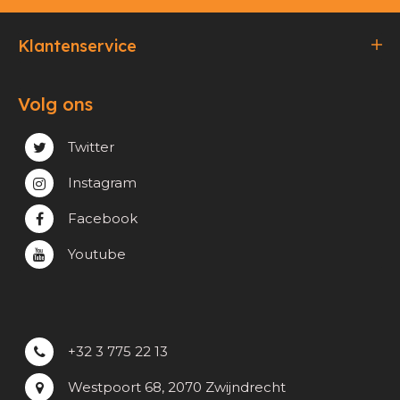
Klantenservice
Bestellen & Betalen
Volg ons
Verzending & Afhaling
Privacy & cookie beleid
Twitter
Instagram
Facebook
Youtube
+32 3 775 22 13
Westpoort 68, 2070 Zwijndrecht