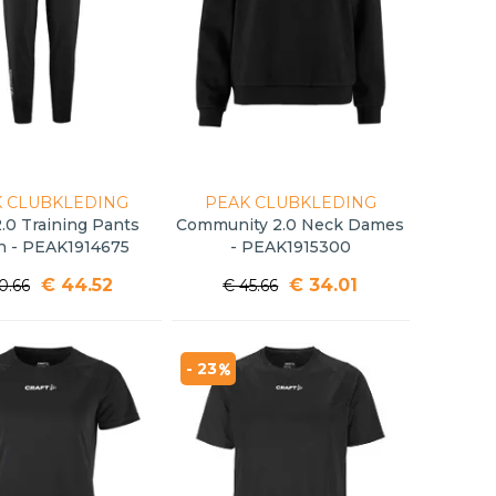
 CLUBKLEDING
PEAK CLUBKLEDING
.0 Training Pants
Community 2.0 Neck Dames
n - PEAK1914675
- PEAK1915300
€ 44.52
€ 34.01
0.66
€ 45.66
- 23