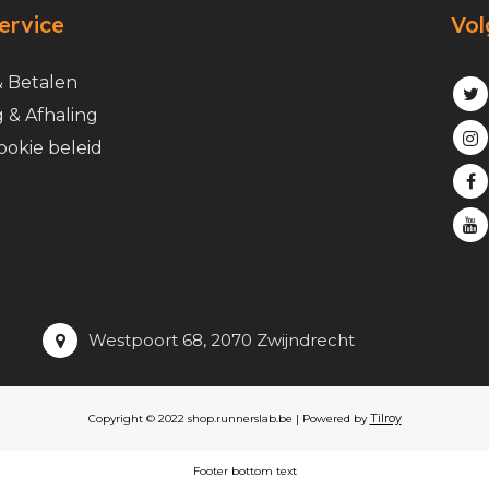
ervice
Vol
& Betalen
 & Afhaling
ookie beleid
Westpoort 68, 2070 Zwijndrecht
Tilroy
Copyright © 2022 shop.runnerslab.be | Powered by
Footer bottom text