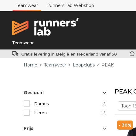
Teamwear
Runners' lab Webshop
Teamwear
Gratis levering in België en Nederland vanaf 50
Home
>
Teamwear
>
Loopclubs
>
PEAK
PEAK 
Geslacht
(7)
Dames
(7)
Heren
- 30
Prijs