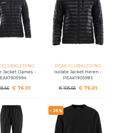
 CLUBKLEDING
PEAK CLUBKLEDING
te Jacket Dames -
Isolate Jacket Heren -
EAK1905994
PEAK1905983
€ 76.01
€ 76.01
05.66
€ 105.66
- 26