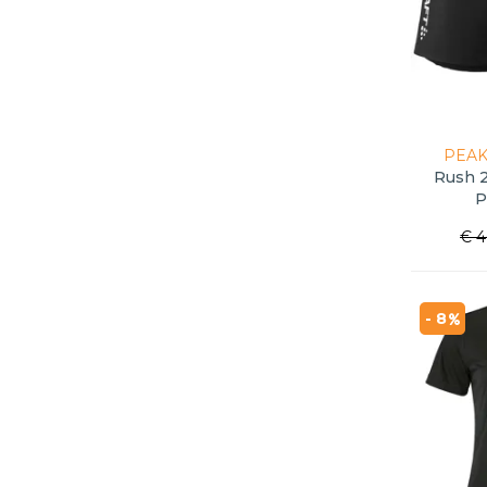
PEAK
Rush 2
P
€ 4
- 8