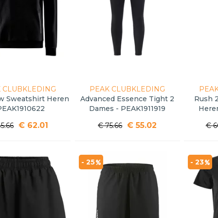
 CLUBKLEDING
PEAK CLUBKLEDING
PEAK
w Sweatshirt Heren
Advanced Essence Tight 2
Rush 2
PEAK1910622
Dames - PEAK1911919
Here
€ 62.01
€ 55.02
5.66
€ 75.66
€ 6
- 25
- 23