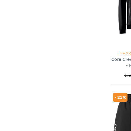
PEAK
Core Cre
- 
€ 8
- 25