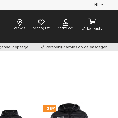
NL
Winkels
Verlanglijst
Aanmelden
Winkelmandje
lgende loopsetje
Persoonlijk advies op de pasdagen
- 28