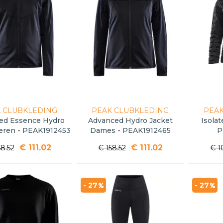
 CLUBKLEDING
PEAK CLUBKLEDING
PEAK
ed Essence Hydro
Advanced Hydro Jacket
Isola
eren - PEAK1912453
Dames - PEAK1912465
P
€ 111.02
€ 111.02
58.52
€ 158.52
€ 1
- 27
- 27