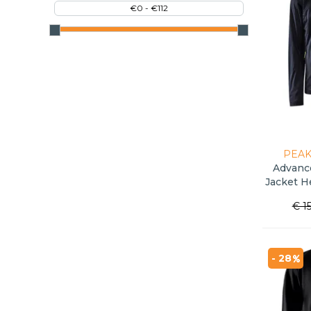
PEAK
Advanc
Jacket H
€ 1
- 28