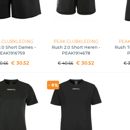
 CLUBKLEDING
PEAK CLUBKLEDING
PEAK
.0 Short Dames -
Rush 2.0 Short Heren -
Rush T
EAK1916759
PEAK1914678
P
€ 30.52
€ 30.52
0.66
€ 40.66
€ 
- 8