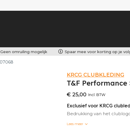
Geen omruiling mogelijk
Spaar mee voor korting op je vo
907068
KRCG CLUBKLEDING
T&F Performance 
€ 25,00
Incl. BTW
Exclusief voor KRCG cluble
Bedrukking van het clublog
Lees meer
Bedrukte clubkleding kan n