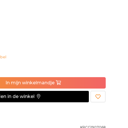
bel
In
mijn
winkelmandje
en in de winkel
KRCG1907068