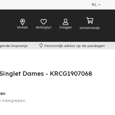
NL
Winkels
Verlanglijst
Inloggen
Winkelmandje
lgende loopsetje
Persoonlijk advies op de pasdagen
Singlet Dames - KRCG1907068
den
o inbegrepen.
iet omgeruild worden.