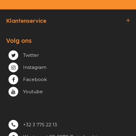
Klantenservice
Bestellen & Betalen
Volg ons
Verzending & Afhaling
Privacy & cookie beleid
Twitter
Instagram
Facebook
Youtube
+32 3 775 22 13