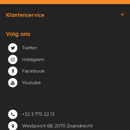
Klantenservice
Bestellen & Betalen
Volg ons
Verzending & Afhaling
Privacy & cookie beleid
Twitter
Instagram
Facebook
Youtube
+32 3 775 22 13
Westpoort 68, 2070 Zwijndrecht