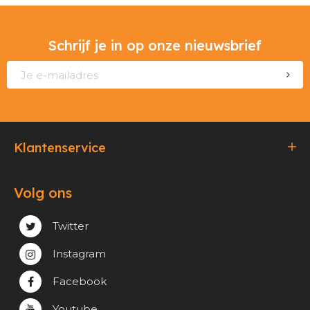
Schrijf je in op onze nieuwsbrief
Klantenservice
Bestellen & Betalen
Volg ons
Verzending & Afhaling
Privacy & cookie beleid
Twitter
Instagram
Facebook
Youtube