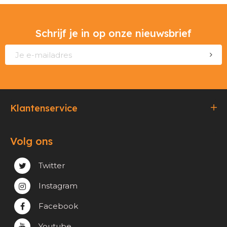
Schrijf je in op onze nieuwsbrief
Klantenservice
Bestellen & Betalen
Volg ons
Verzending & Afhaling
Privacy & cookie beleid
Twitter
Instagram
Facebook
Youtube