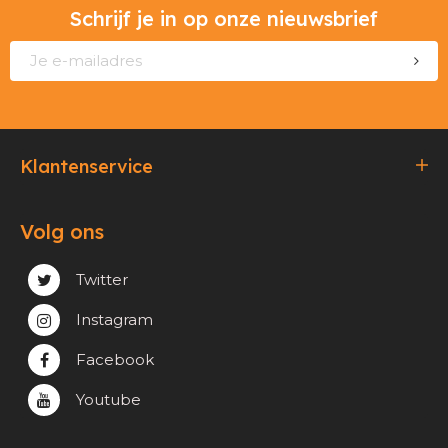
Schrijf je in op onze nieuwsbrief
Klantenservice
Bestellen & Betalen
Volg ons
Verzending & Afhaling
Privacy & cookie beleid
Twitter
Instagram
Facebook
Youtube