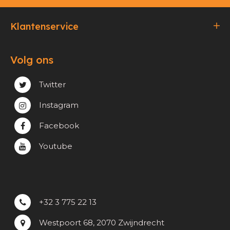
Klantenservice
Bestellen & Betalen
Volg ons
Verzending & Afhaling
Privacy & cookie beleid
Twitter
Instagram
Facebook
Youtube
+32 3 775 22 13
Westpoort 68, 2070 Zwijndrecht