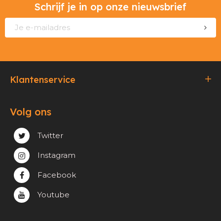
Schrijf je in op onze nieuwsbrief
Klantenservice
Bestellen & Betalen
Volg ons
Verzending & Afhaling
Privacy & cookie beleid
Twitter
Instagram
Facebook
Youtube