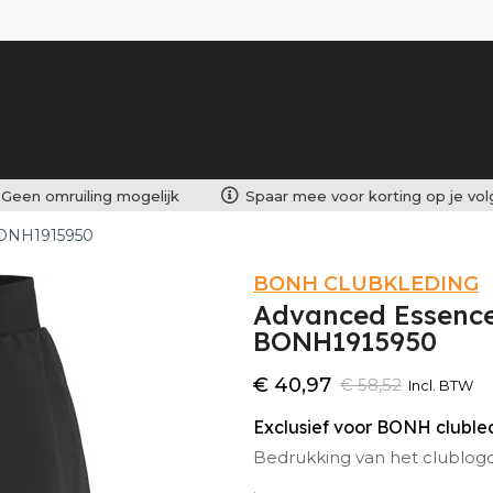
Geen omruiling mogelijk
Spaar mee voor korting op je vo
 BONH1915950
BONH CLUBKLEDING
Advanced Essence 
BONH1915950
€ 40,97
€ 58,52
Incl. BTW
Exclusief voor BONH clubl
Bedrukking van het clublog