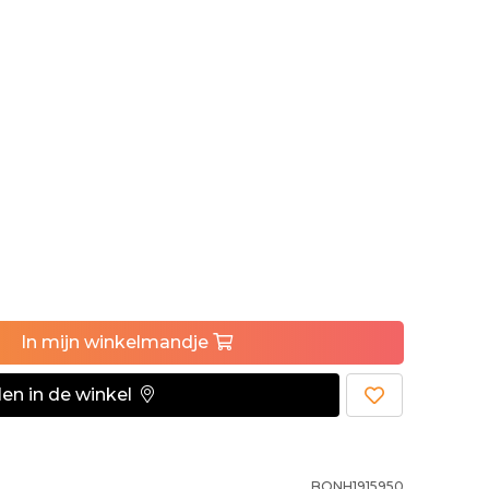
iet omgeruild worden.
In
mijn
winkelmandje
en in de winkel
BONH1915950