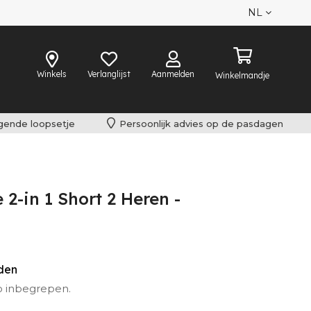
NL
Winkels
Verlanglijst
Aanmelden
Winkelmandje
lgende loopsetje
Persoonlijk advies op de pasdagen
2-in 1 Short 2 Heren -
eden
o inbegrepen.