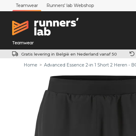
Teamwear
Runners' lab Webshop
Teamwear
Gratis levering in België en Nederland vanaf 50
Home
>
Advanced Essence 2-in 1 Short 2 Heren -