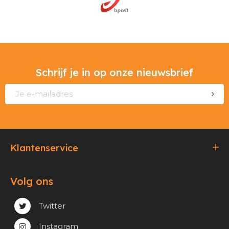
Schrijf je in op onze nieuwsbrief
Klantenservice
Bestellen & Betalen
Volg ons
Verzending & Afhaling
Privacy & cookie beleid
Twitter
Instagram