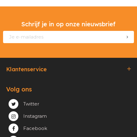
Schrijf je in op onze nieuwsbrief
Klantenservice
Bestellen & Betalen
Volg ons
Verzending & Afhaling
Privacy & cookie beleid
Twitter
Instagram
Facebook