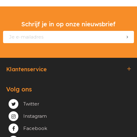
Schrijf je in op onze nieuwsbrief
Klantenservice
Bestellen & Betalen
Volg ons
Verzending & Afhaling
Privacy & cookie beleid
Twitter
Instagram
Facebook