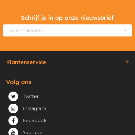
Schrijf je in op onze nieuwsbrief
Klantenservice
Bestellen & Betalen
Volg ons
Verzending & Afhaling
Privacy & cookie beleid
Twitter
Instagram
Facebook
Youtube