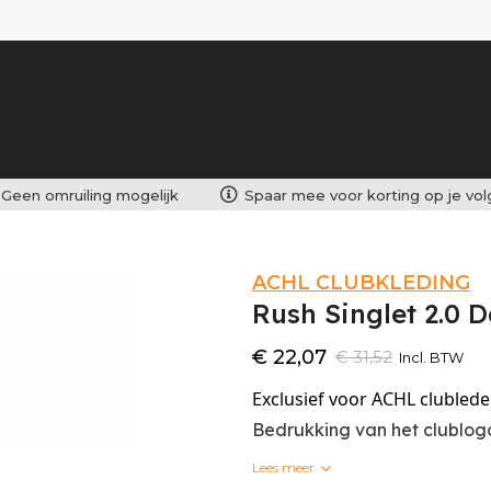
Geen omruiling mogelijk
Spaar mee voor korting op je vo
ACHL CLUBKLEDING
Rush Singlet 2.0
€ 22,07
€ 31,52
Incl. BTW
Exclusief voor ACHL clubled
Bedrukking van het clublog
Lees meer
Bedrukte clubkleding kan n