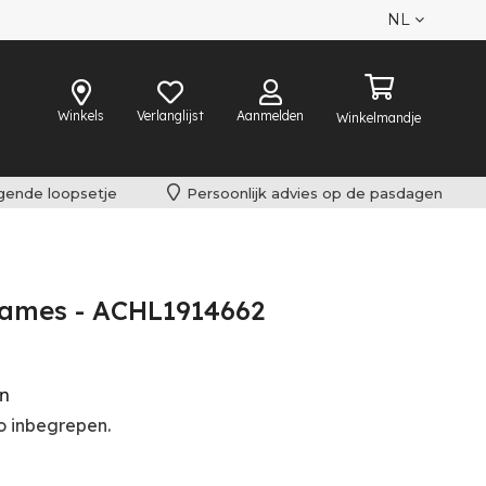
NL
Winkels
Verlanglijst
Aanmelden
Winkelmandje
lgende loopsetje
Persoonlijk advies op de pasdagen
 Dames - ACHL1914662
en
o inbegrepen.
iet omgeruild worden.