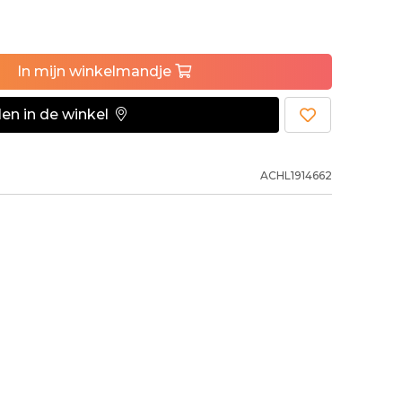
In
mijn
winkelmandje
en in de winkel
ACHL1914662