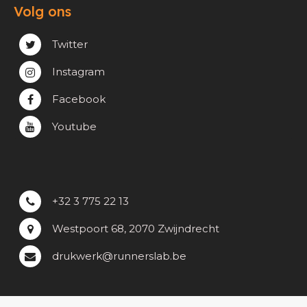
Volg ons
Verzending & Afhaling
Privacy & cookie beleid
Twitter
Instagram
Facebook
Youtube
+32 3 775 22 13
Westpoort 68, 2070 Zwijndrecht
drukwerk@runnerslab.be