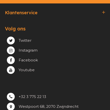
Klantenservice
Bestellen & Betalen
Volg ons
Verzending & Afhaling
Privacy & cookie beleid
Twitter
Instagram
Facebook
Youtube
+32 3 775 22 13
Westpoort 68, 2070 Zwijndrecht