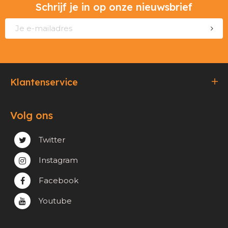
Schrijf je in op onze nieuwsbrief
Klantenservice
Bestellen & Betalen
Volg ons
Verzending & Afhaling
Privacy & cookie beleid
Twitter
Instagram
Facebook
Youtube