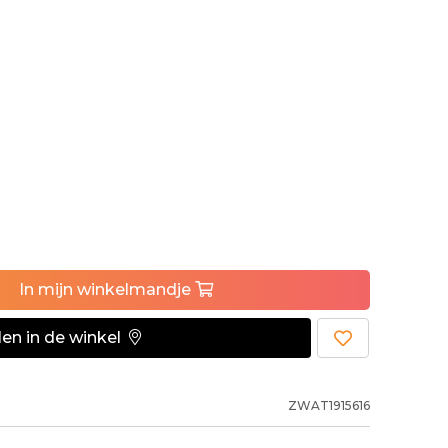
In
mijn
winkelmandje
en in de winkel
ZWAT1915616