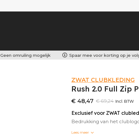
Geen omruiling mogelijk
Spaar mee voor korting op je vo
ZWAT CLUBKLEDING
Rush 2.0 Full Zip
€ 48,47
€ 69,24
Incl. BTW
Exclusief voor ZWAT cluble
Bedrukking van het clublog
Lees meer
Bedrukte clubkleding kan n