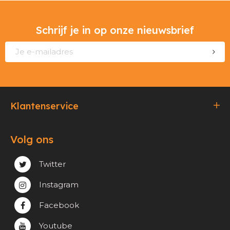
Schrijf je in op onze nieuwsbrief
Klantenservice
Bestellen & Betalen
Volg ons
Verzending & Afhaling
Privacy & cookie beleid
Twitter
Instagram
Facebook
Youtube