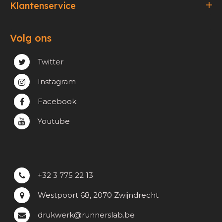
Klantenservice
Bestellen & Betalen
Volg ons
Verzending & Afhaling
Privacy & cookie beleid
Twitter
Instagram
Facebook
Youtube
+32 3 775 22 13
Westpoort 68, 2070 Zwijndrecht
drukwerk@runnerslab.be