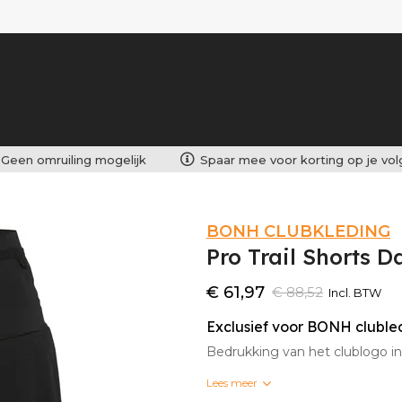
Geen omruiling mogelijk
Spaar mee voor korting op je vo
BONH CLUBKLEDING
Pro Trail Shorts 
€ 61,97
€ 88,52
Incl. BTW
Exclusief voor BONH clubl
Bedrukking van het clublogo 
Lees meer
Bedrukte clubkleding kan niet