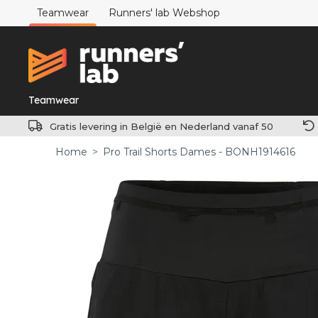
Teamwear
Runners' lab Webshop
Teamwear
Gratis levering in België en Nederland vanaf 50
Home
>
Pro Trail Shorts Dames - BONH1914616