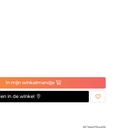
In
mijn
winkelmandje
en in de winkel
BONH1914616