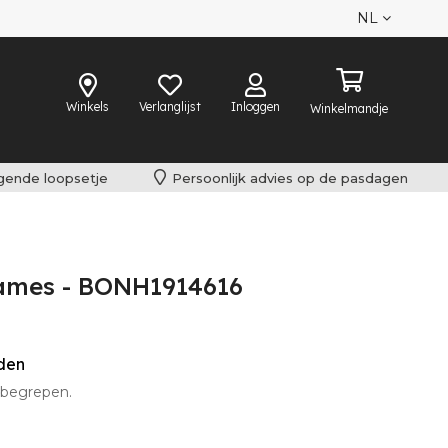
NL
Winkels
Verlanglijst
Inloggen
Winkelmandje
lgende loopsetje
Persoonlijk advies op de pasdagen
Dames - BONH1914616
eden
inbegrepen.
 omgeruild worden.