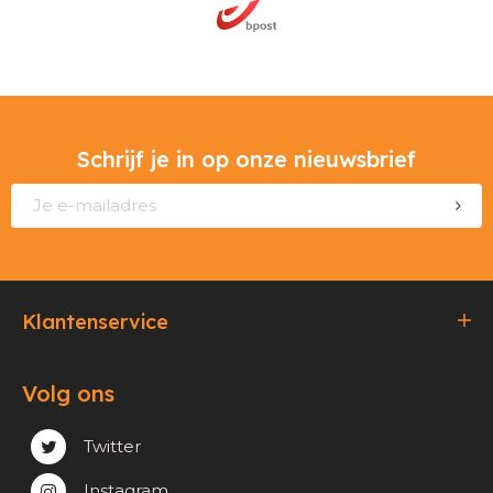
Schrijf je in op onze nieuwsbrief
Klantenservice
Bestellen & Betalen
Volg ons
Verzending & Afhaling
Privacy & cookie beleid
Twitter
Instagram