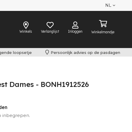
NL
Winkels
Verlanglijst
Inloggen
Winkelmandje
lgende loopsetje
Persoonlijk advies op de pasdagen
Vest Dames - BONH1912526
eden
o inbegrepen.
iet omgeruild worden.