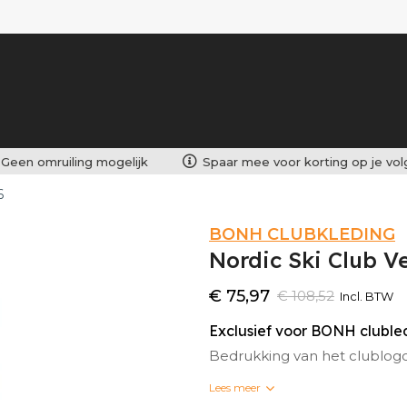
Geen omruiling mogelijk
Spaar mee voor korting op je vo
6
BONH CLUBKLEDING
Nordic Ski Club 
€ 75,97
€ 108,52
Incl. BTW
Exclusief voor BONH clubl
Bedrukking van het clublog
Lees meer
Bedrukte clubkleding kan n