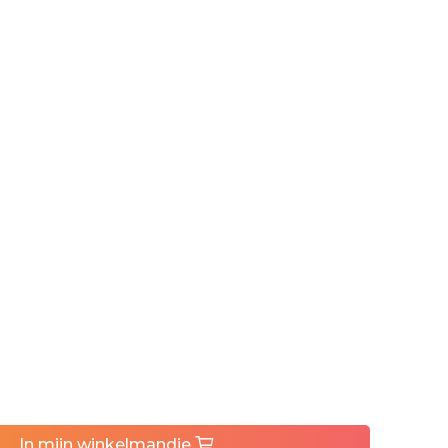
In
mijn
winkelmandje