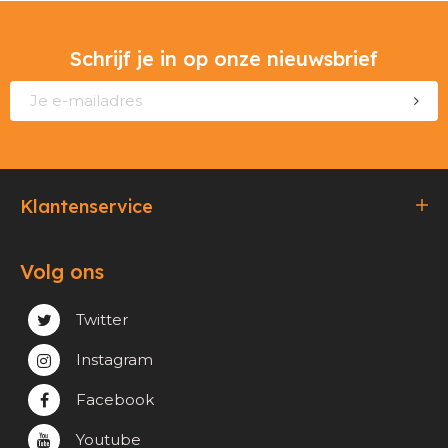
Schrijf je in op onze nieuwsbrief
Klantenservice
Bestellen & Betalen
Volg ons
Verzending & Afhaling
Privacy & cookie beleid
Twitter
Instagram
Facebook
Youtube