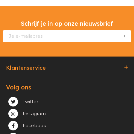
Schrijf je in op onze nieuwsbrief
Klantenservice
Bestellen & Betalen
Volg ons
Verzending & Afhaling
Privacy & cookie beleid
Twitter
Instagram
Facebook