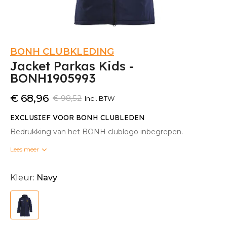
BONH CLUBKLEDING
Jacket Parkas Kids -
BONH1905993
€ 68,96
€ 98,52
Incl. BTW
EXCLUSIEF VOOR BONH CLUBLEDEN
Bedrukking van het BONH clublogo inbegrepen.
Lees meer
Bedrukte clubkleding kan niet omgeruild worden.
Kleur:
Navy