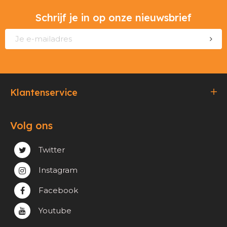
Schrijf je in op onze nieuwsbrief
Klantenservice
Bestellen & Betalen
Volg ons
Verzending & Afhaling
Privacy & cookie beleid
Twitter
Instagram
Facebook
Youtube