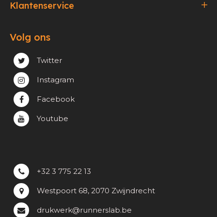
Klantenservice
Bestellen & Betalen
Volg ons
Verzending & Afhaling
Privacy & cookie beleid
Twitter
Instagram
Facebook
Youtube
+32 3 775 22 13
Westpoort 68, 2070 Zwijndrecht
drukwerk@runnerslab.be