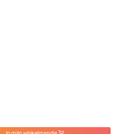
In
mijn
winkelmandje