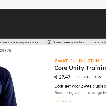
Geen omruiling mogelijk
Spaar mee voor korting op je vo
1909878
ZWAT CLUBKLEDING
Core Unify Traini
€ 27,47
€ 39,24
Incl. BTW
Exclusief voor ZWAT cluble
Bedrukking van het clublogo 
Lees meer
Bedrukte clubkleding kan nie