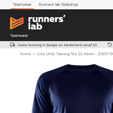
Teamwear
Runners' lab Webshop
Teamwear
Gratis levering in België en Nederland vanaf 50
Home
>
Core Unify Training Tee SS Heren - ZWAT