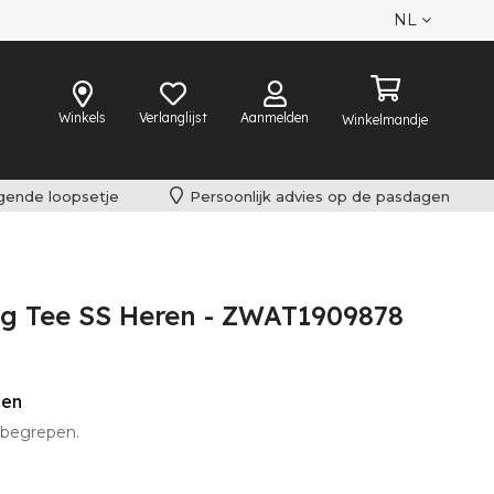
NL
Winkels
Verlanglijst
Aanmelden
Winkelmandje
lgende loopsetje
Persoonlijk advies op de pasdagen
ng Tee SS Heren - ZWAT1909878
den
inbegrepen.
t omgeruild worden.