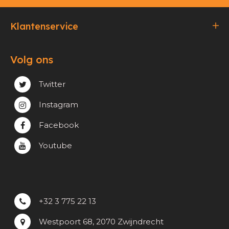
Klantenservice
Bestellen & Betalen
Volg ons
Verzending & Afhaling
Privacy & cookie beleid
Twitter
Instagram
Facebook
Youtube
+32 3 775 22 13
Westpoort 68, 2070 Zwijndrecht