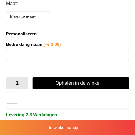
Maat:
Kies uw maat
Personaliseren
Bedrukking naam
(+€ 3,00)
Ophalen in de winkel
Met dit product spaar je
punten. Ontdek onze
Levering 2-3 Werkdagen
loyalty
In
winkelmandje