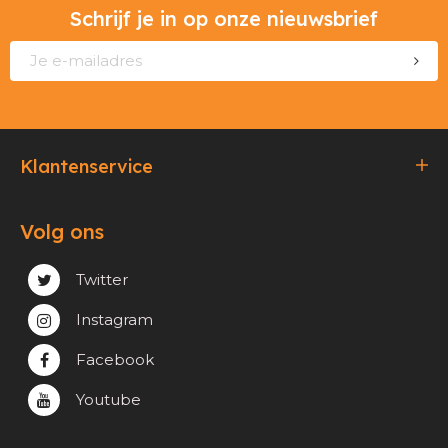
Schrijf je in op onze nieuwsbrief
Klantenservice
Bestellen & Betalen
Volg ons
Verzending & Afhaling
Privacy & cookie beleid
Twitter
Instagram
Facebook
Youtube