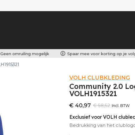
Geen omruiling mogelijk
Spaar mee voor korting op je vo
LH1915321
VOLH CLUBKLEDING
Community 2.0 Lo
VOLH1915321
€ 40,97
€ 58,52
Incl. BTW
Exclusief voor VOLH clubl
Bedrukking van het clublog