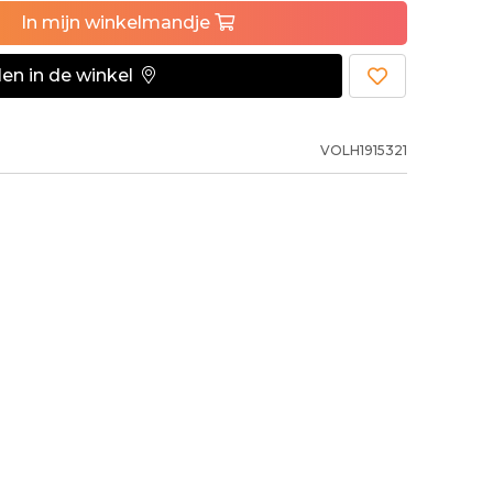
In
mijn
winkelmandje
en in de winkel
VOLH1915321