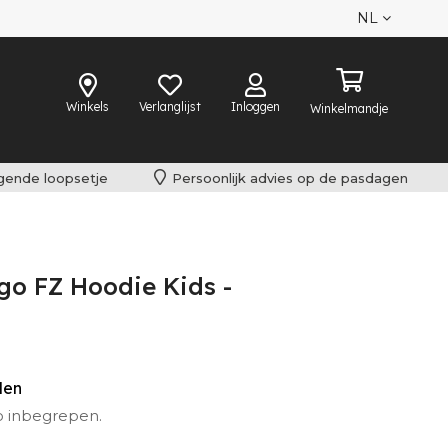
NL
Winkels
Verlanglijst
Inloggen
Winkelmandje
lgende loopsetje
Persoonlijk advies op de pasdagen
go FZ Hoodie Kids -
eden
o inbegrepen.