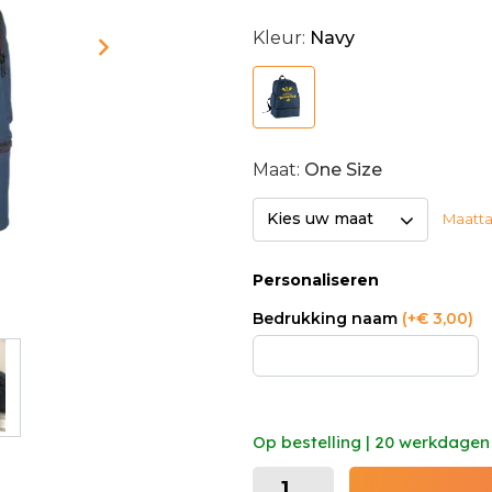
Bedrukte clubaccessoires kun
Kleur:
Navy
Maat:
One Size
Kies uw maat
Maatta
Personaliseren
Bedrukking naam
(+€ 3,00)
Op bestelling | 20 werkdagen