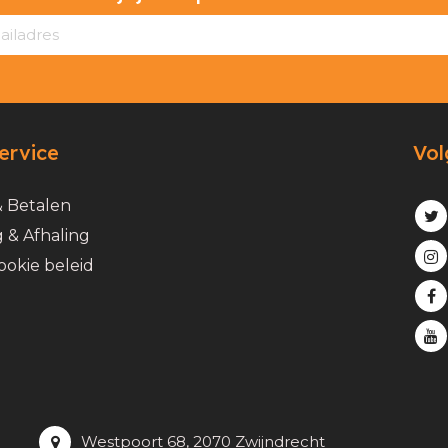
ervice
Vol
& Betalen
 & Afhaling
ookie beleid
Westpoort 68, 2070 Zwijndrecht