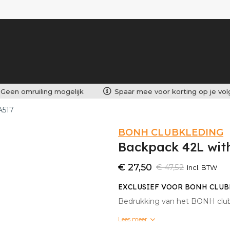
Geen omruiling mogelijk
Spaar mee voor korting op je vo
A517
BONH CLUBKLEDING
Backpack 42L wit
€ 27,50
€ 47,52
Incl. BTW
EXCLUSIEF VOOR BONH CLU
Bedrukking van het BONH club
Lees meer
Bedrukking van
jouw naam
ka