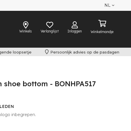
NL
Winkels
Verlanglijst
Inloggen
Winkelmandje
lgende loopsetje
Persoonlijk advies op de pasdagen
h shoe bottom - BONHPA517
BLEDEN
logo inbegrepen.
n ook.