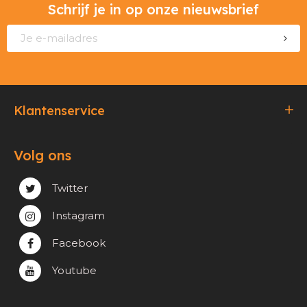
Schrijf je in op onze nieuwsbrief
Klantenservice
Bestellen & Betalen
Volg ons
Verzending & Afhaling
Privacy & cookie beleid
Twitter
Instagram
Facebook
Youtube