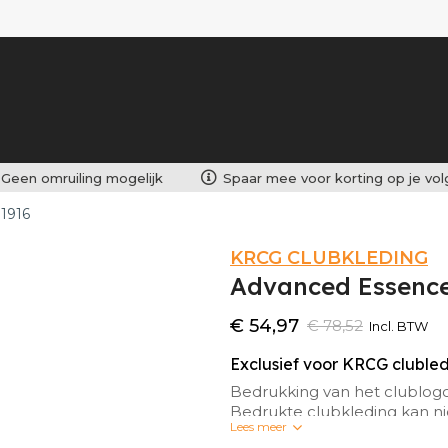
Geen omruiling mogelijk
Spaar mee voor korting op je vo
1916
KRCG CLUBKLEDING
Advanced Essence
€ 54,97
€ 78,52
Incl. BTW
Exclusief voor KRCG cluble
Bedrukking van het clublog
Bedrukte clubkleding kan n
Lees meer