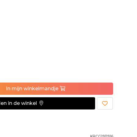
In
mijn
winkelmandje
en in de winkel
KRCG1911916