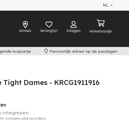
NL
Winkels
Verlanglijst
Inloggen
Winkelmandje
lgende loopsetje
Persoonlijk advies op de pasdagen
 Tight Dames - KRCG1911916
den
o inbegrepen.
iet omgeruild worden.