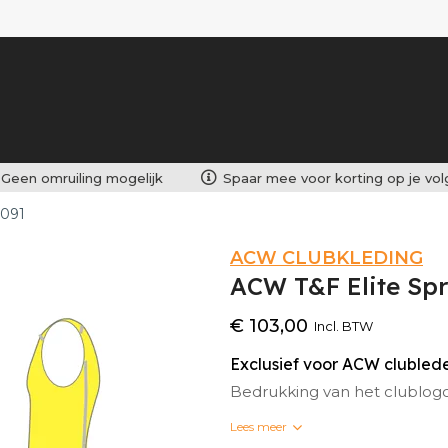
Geen omruiling mogelijk
Spaar mee voor korting op je vo
7091
ACW CLUBKLEDING
ACW T&F Elite Spr
€ 103,00
Incl. BTW
Exclusief voor ACW cluble
Bedrukking van het clublog
Lees meer
Bedrukte clubkleding kan n