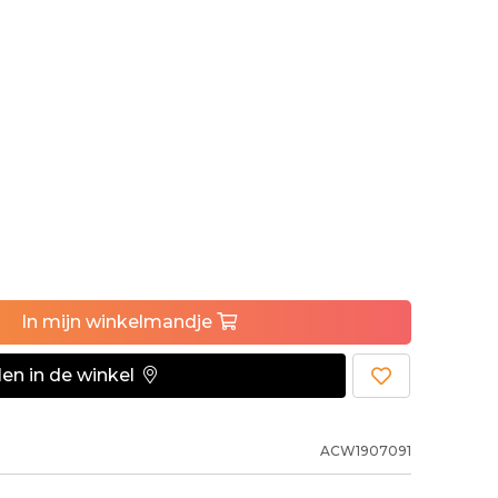
In
mijn
winkelmandje
en in de winkel
ACW1907091