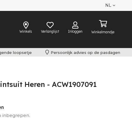
NL
Winkels
Verlanglijst
Inloggen
Winkelmandje
lgende loopsetje
Persoonlijk advies op de pasdagen
intsuit Heren - ACW1907091
den
o inbegrepen.
iet omgeruild worden.