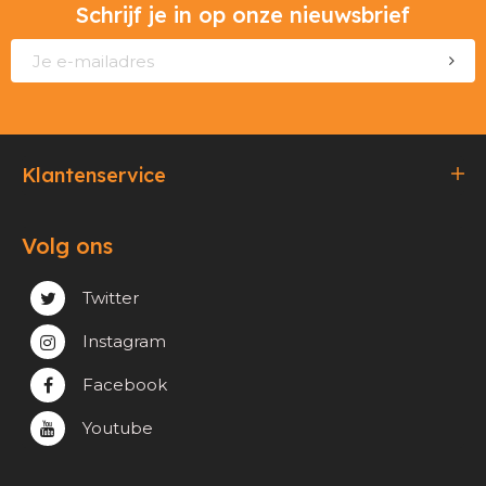
Schrijf je in op onze nieuwsbrief
Klantenservice
Bestellen & Betalen
Volg ons
Verzending & Afhaling
Privacy & cookie beleid
Twitter
Instagram
Facebook
Youtube